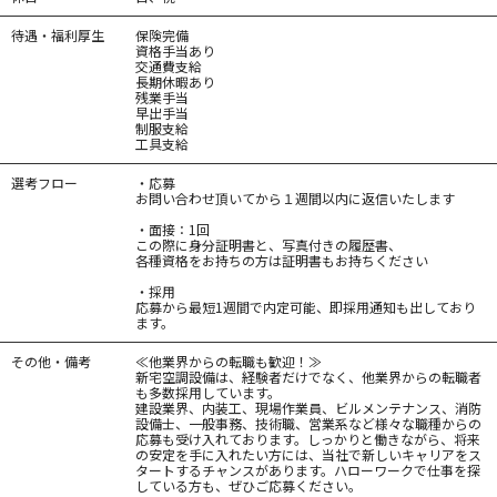
待遇・福利厚生
保険完備
資格手当あり
交通費支給
長期休暇あり
残業手当
早出手当
制服支給
工具支給
選考フロー
・応募
お問い合わせ頂いてから１週間以内に返信いたします
・面接：1回
この際に身分証明書と、写真付きの履歴書、
各種資格をお持ちの方は証明書もお持ちください
・採用
応募から最短1週間で内定可能、即採用通知も出しており
ます。
その他・備考
≪他業界からの転職も歓迎！≫
新宅空調設備は、経験者だけでなく、他業界からの転職者
も多数採用しています。
建設業界、内装工、現場作業員、ビルメンテナンス、消防
設備士、一般事務、技術職、営業系など様々な職種からの
応募も受け入れております。しっかりと働きながら、将来
の安定を手に入れたい方には、当社で新しいキャリアをス
タートするチャンスがあります。ハローワークで仕事を探
している方も、ぜひご応募ください。