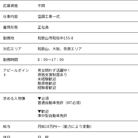
応募資格
不問
仕事内容
空調工事一式
雇用形態
正社員
勤務地
和歌山市和佐中155-8
対応エリア
和歌山、大阪、奈良エリア
勤務時間
8：00～17：00
アピールポイン
男女問わず活躍中！
ト
資格支援制度あり
未経験歓迎
無資格歓迎
経験者歓迎
求める人物像
▼必須
普通自動車免許（MT必須）
▼歓迎
準中型自動車免許
給与
月給18万円～（能力により変動）
休日
日、祝